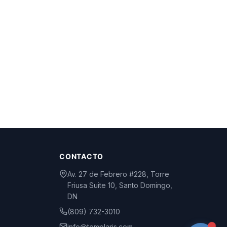
CONTACTO
Av. 27 de Febrero #228, Torre
Friusa Suite 10, Santo Domingo,
DN
(809) 732-3010
info@templaris.com