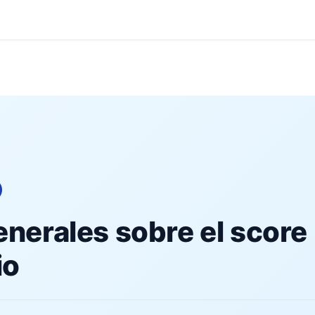
og
Contacto
enerales sobre el score
io