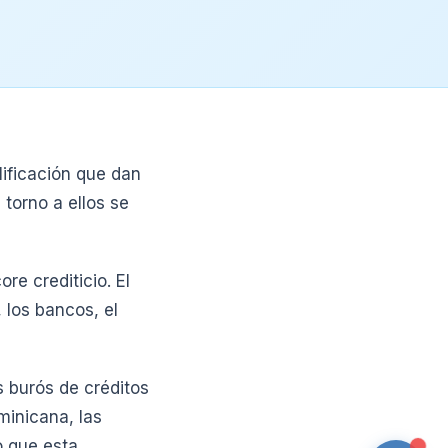
lificación que dan
 torno a ellos se
re crediticio. El
, los bancos, el
s burós de créditos
minicana, las
o que esta